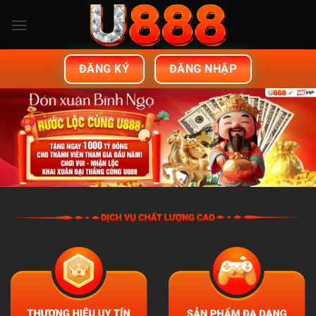
Bỏ
qua
nội
dung
ĐĂNG KÝ
ĐĂNG NHẬP