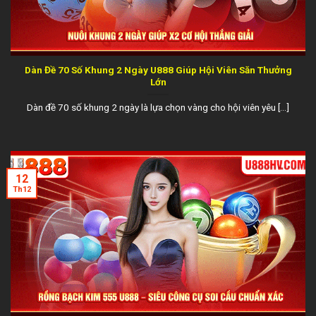
toàn cầu.
Kiểm toán RNG định kỳ, công khai bảng trả thưởng
từng sản phẩm trên trang chủ.
Dàn Đề 70 Số Khung 2 Ngày U888 Giúp Hội Viên Săn Thưởng
Giao dịch tài chính lưu trữ bằng blockchain, mỗi
Lớn
bước đều minh bạch, dễ truy soát lịch sử.
Dàn đề 70 số khung 2 ngày là lựa chọn vàng cho hội viên yêu [...]
Áp dụng xác thực eKYC sinh trắc học cho mọi giao
dịch trên 10 triệu VNĐ, bảo vệ quyền lợi và phòng
chống gian lận.
12
Hợp tác nhiều ngân hàng lớn, tích hợp pháp lý thanh
Th12
toán chuẩn quốc tế.
Đặc điểm ưu việt giúp U888 khẳng định vị
thế thị trường
Không chạy theo lối mòn về giao diện đẹp hay chăm
sóc khách hàng “ngọt ngào”, hệ thống
U888
tập trung
phát triển công nghệ và dịch vụ thật sự khác biệt, giải