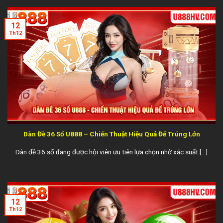
trình giao dịch, bảo mật chuẩn quốc tế
U888 mở rộng sang 8 quốc gia châu Á, số thành
2023
12
viên vượt 1,5 triệu
Th12
Đạt 1,8 triệu hội viên, khai trương chuỗi phòng
2024
game trải nghiệm thực tế tại Việt Nam, Thái
CEO A Khải là người kiến tạo và dẫn dắt mọi chiến
lược cho thương hiệu
U888
. Tư duy dẫn đầu về công
nghệ và pháp lý giúp hệ thống chủ động thích ứng mọi
quy định mới. Ông đề cao chiến lược tiên phong ứng
dụng xác thực sinh trắc học, đa dạng hóa phương
Dàn Đề 36 Số U888 – Chiến Thuật Hiệu Quả Để Trúng Lớn
thức thanh toán, thường xuyên kiểm toán RNG và trả
thưởng công khai. Đồng thời
U888
đặt mục tiêu đến
Dàn đề 36 số đang được hội viên ưu tiên lựa chọn nhờ xác suất [...]
năm 2026 vươn tầm ra toàn Đông Á và cán mốc 3
triệu hội viên.
Đánh giá độ minh bạch nền tảng qua minh
12
chứng chi tiết
Th12