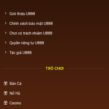
được trải nghiệm trước khi quyết định đặt cược. Các
đối tác phát hành hàng đầu đều hợp pháp, đảm bảo
Giới thiệu U888
kiểm toán RNG, cập nhật tính năng chống gian lận
real-time.
Chính sách bảo mật U888
Bảo mật tuyệt đối ngăn chặn mọi xâm nhập đáng
Chơi có trách nhiệm U888
ngờ
Quyền riêng tư U888
Với sự xuất hiện của Nghị định 2345/QĐ-NHNN
Tác giả U888
(18/12/2023), từ tháng 7/2024 mọi giao dịch trên 10
triệu đồng đều phải xác thực sinh trắc học và kiểm
duyệt đa lớp. Chính vì vậy,
U888
đã tích hợp toàn diện
TRÒ CHƠI
các công nghệ mới nhất nhằm tối ưu trải nghiệm thanh
toán thuận tiện.
Bắn Cá
Nổ Hũ
Casino