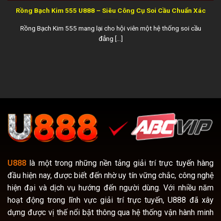
quyết trúng nhu cầu thực tế của hội viên thời hiện đại.
Rồng Bạch Kim 555 U888 – Siêu Công Cụ Soi Cầu Chuẩn Xác
Rồng Bạch Kim 555 mang lại cho hội viên một hệ thống soi cầu
Giao diện U888 hiện đại mới lạ với phản hồi lệnh
đẳng [...]
siêu tốc
Thành viên
U888
dễ dàng cá nhân hóa không gian giải
trí nhờ các công cụ thiết kế giao diện riêng, đổi chủ đề
chỉ một chạm, tích hợp chế độ bảo vệ mắt thông minh
ban đêm. Mỗi thao tác tìm kiếm, đặt cược, chuyển đổi
sản phẩm đều được hệ thống AI ưu tiên xử lý.
U888
là một trong những nền tảng giải trí trực tuyến hàng
đầu hiện nay, được biết đến nhờ uy tín vững chắc, công nghệ
hiện đại và dịch vụ hướng đến người dùng. Với nhiều năm
hoạt động trong lĩnh vực giải trí trực tuyến, U888 đã xây
dựng được vị thế nổi bật thông qua hệ thống vận hành minh