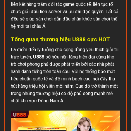
liên kết hàng trăm đối tác game quốc tế, liên tục tổ
chức giải đấu liên server và ưu đãi đặc quyền. Tất cả
đều sẽ giúp sân chơi dẫn đầu phân khúc sân chơi thế
hệ mới tại châu Á.
Tổng quan thương hiệu U888 cực HOT
Là điểm đến lý tưởng cho cộng đồng yêu thích giải trí
trực tuyến,
U888
sở hữu nền tảng hiện đại cùng kho
trò chơi phong phú được phát triển bởi các nhà phát
hành danh tiếng trên toàn cầu. Với hệ thống bảo mật
tiêu chuẩn quốc tế và độ minh bạch cao, nơi đây thu
hút hàng triệu hội viên mỗi năm. Qua đó trở thành một
trong những thương hiệu có độ phủ sóng mạnh mẽ
nhất khu vực Đông Nam Á.