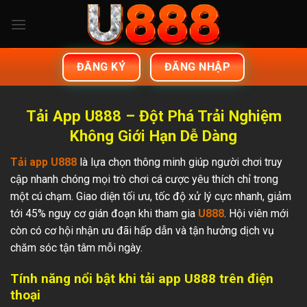
Bỏ
qua
nội
dung
ĐĂNG KÝ
ĐĂNG NHẬP
Tải App U888 – Đột Phá Trải Nghiệm
Không Giới Hạn Dễ Dàng
Tải app U888
là lựa chọn thông minh giúp người chơi truy
cập nhanh chóng mọi trò chơi cá cược yêu thích chỉ trong
một cú chạm. Giao diện tối ưu, tốc độ xử lý cực nhanh, giảm
tới 45% nguy cơ gián đoạn khi tham gia
U888
. Hội viên mới
còn có cơ hội nhận ưu đãi hấp dẫn và tận hưởng dịch vụ
chăm sóc tận tâm mỗi ngày.
Tính năng nổi bật khi tải app U888 trên điện
thoại