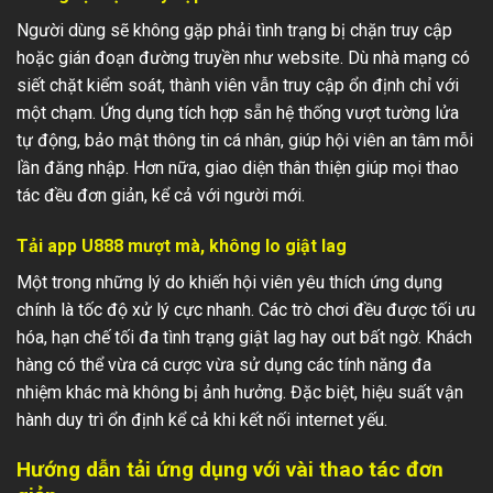
Người dùng sẽ không gặp phải tình trạng bị chặn truy cập
hoặc gián đoạn đường truyền như website. Dù nhà mạng có
siết chặt kiểm soát, thành viên vẫn truy cập ổn định chỉ với
một chạm. Ứng dụng tích hợp sẵn hệ thống vượt tường lửa
tự động, bảo mật thông tin cá nhân, giúp hội viên an tâm mỗi
lần đăng nhập. Hơn nữa, giao diện thân thiện giúp mọi thao
tác đều đơn giản, kể cả với người mới.
Tải app U888 mượt mà, không lo giật lag
Một trong những lý do khiến hội viên yêu thích ứng dụng
chính là tốc độ xử lý cực nhanh. Các trò chơi đều được tối ưu
hóa, hạn chế tối đa tình trạng giật lag hay out bất ngờ. Khách
hàng có thể vừa cá cược vừa sử dụng các tính năng đa
nhiệm khác mà không bị ảnh hưởng. Đặc biệt, hiệu suất vận
hành duy trì ổn định kể cả khi kết nối internet yếu.
Hướng dẫn tải ứng dụng với vài thao tác đơn