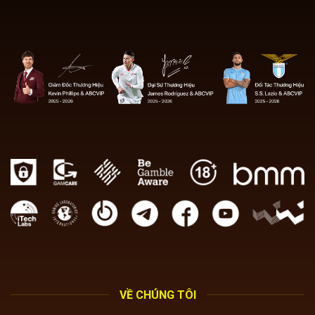
VỀ CHÚNG TÔI