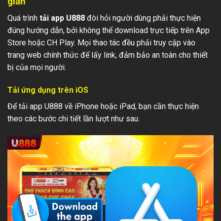
giản
Quá trình
tải app U888
đòi hỏi người dùng phải thực hiện
đúng hướng dẫn, bởi không thể download trực tiếp trên App
Store hoặc CH Play. Mọi thao tác đều phải truy cập vào
trang web chính thức để lấy link, đảm bảo an toàn cho thiết
bị của mọi người.
Tải ứng dụng trên iOS
Để tải app U888 về iPhone hoặc iPad, bạn cần thực hiện
theo các bước chi tiết lần lượt như sau.