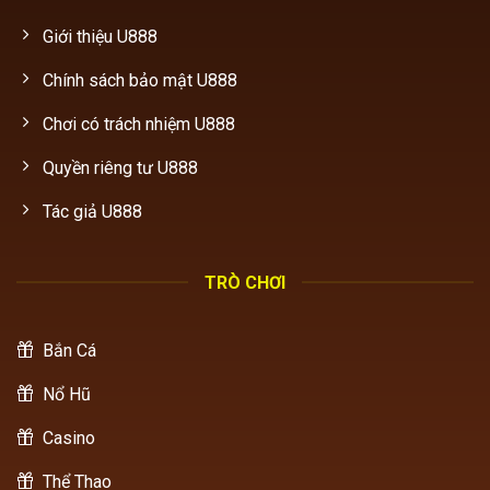
Giới thiệu U888
Chính sách bảo mật U888
Chơi có trách nhiệm U888
Quyền riêng tư U888
Tác giả U888
TRÒ CHƠI
Bắn Cá
Nổ Hũ
Casino
Thể Thao