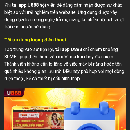
Khi
tải app U888
hội viên dễ dàng cảm nhận được sự khác
biệt so với trải nghiệm trên website. Ứng dụng được xây
dựng dựa trên công nghệ tối ưu, mang lại nhiều tiện ích vượt
trội cho người sử dụng.
Tối ưu dung lượng điện thoại
Tập trung vào sự tiện lợi,
tải app U888
chỉ chiếm khoảng
80MB, giúp điện thoại vẫn mượt mà khi chạy đa nhiệm.
Thành viên không cần lo lắng về việc máy bị nặng hoặc tốn
quá nhiều không gian lưu trữ. Điều này phù hợp với mọi dòng
điện thoại, kể cả thiết bị cấu hình thấp.